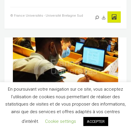
© France Universités - Université Bretagne Sud
En poursuivant votre navigation sur ce site, vous acceptez
l’utilisation de cookies nous permettant de réaliser des
statistiques de visites et de vous proposer des informations,
Formation – Université Bretagne Sud
ainsi que des services et offres adaptés à vos centres
BESOIN D'AIDE ?
d’intérêt.
Cookie settings
ACCEPTER
© France Universités - Université Bretagne Sud