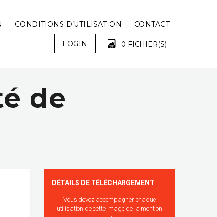
N
CONDITIONS D’UTILISATION
CONTACT
LOGIN
0 FICHIER(S)
té de
VOTRE PANIER EST VIDE !
DÉTAILS DE TÉLÉCHARGEMENT
Vous devez accompagner chaque
utilisation de cette image de la mention