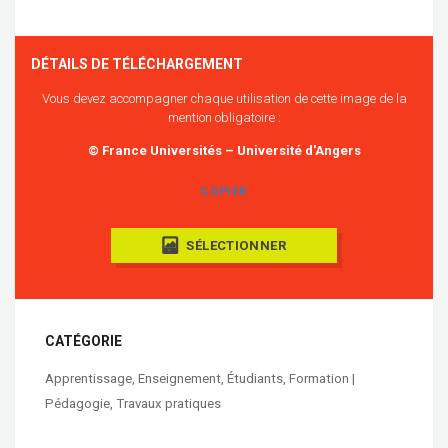
DÉTAILS DE TÉLÉCHARGEMENT
Vous devez accompagner chaque utilisation de cette image de la
mention obligatoire :
© France Universités – Université d'Angers
COPIER
SÉLECTIONNER
CATÉGORIE
Apprentissage
,
Enseignement
,
Étudiants
,
Formation |
Pédagogie
,
Travaux pratiques