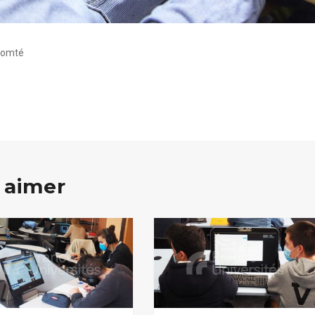
 Comté
 aimer