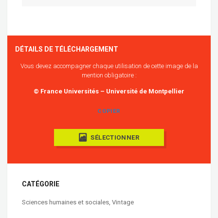
DÉTAILS DE TÉLÉCHARGEMENT
Vous devez accompagner chaque utilisation de cette image de la
mention obligatoire :
© France Universités – Université de Montpellier
COPIER
SÉLECTIONNER
CATÉGORIE
Sciences humaines et sociales
,
Vintage