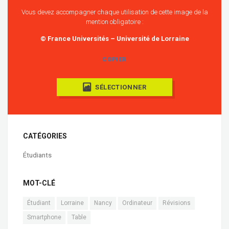
Vous devez accompagner chaque utilisation de cette image de la
mention obligatoire :
© France Universités – Université de Lorraine
COPIER
SÉLECTIONNER
CATÉGORIES
Étudiants
MOT-CLÉ
Étudiant
Lorraine
Nancy
Ordinateur
Révisions
Smartphone
Table