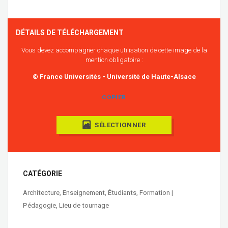
DÉTAILS DE TÉLÉCHARGEMENT
Vous devez accompagner chaque utilisation de cette image de la
mention obligatoire :
© France Universités - Université de Haute-Alsace
COPIER
SÉLECTIONNER
CATÉGORIE
Architecture
,
Enseignement
,
Étudiants
,
Formation |
Pédagogie
,
Lieu de tournage