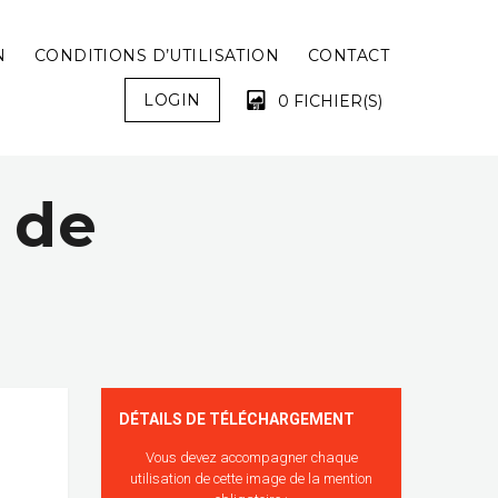
N
CONDITIONS D’UTILISATION
CONTACT
LOGIN
0 FICHIER(S)
 de
VOTRE PANIER EST VIDE !
é
DÉTAILS DE TÉLÉCHARGEMENT
Vous devez accompagner chaque
utilisation de cette image de la mention