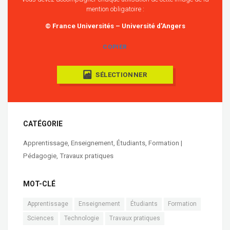
mention obligatoire :
© France Universités – Université d'Angers
COPIER
SÉLECTIONNER
CATÉGORIE
Apprentissage
,
Enseignement
,
Étudiants
,
Formation |
Pédagogie
,
Travaux pratiques
MOT-CLÉ
Apprentissage
Enseignement
Étudiants
Formation
Sciences
Technologie
Travaux pratiques