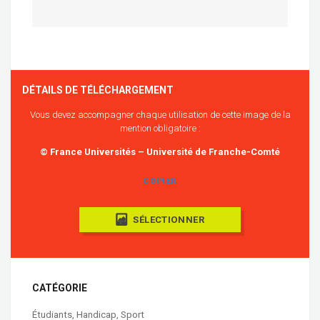
DÉTAILS DE TÉLÉCHARGEMENT
Vous devez accompagner chaque utilisation de cette image de la
mention obligatoire :
© France Universités – Université de Franche-Comté
COPIER
SÉLECTIONNER
CATÉGORIE
Étudiants
,
Handicap
,
Sport