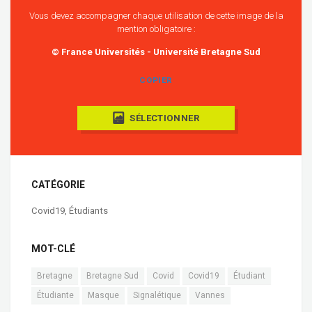
Vous devez accompagner chaque utilisation de cette image de la
mention obligatoire :
© France Universités - Université Bretagne Sud
COPIER
SÉLECTIONNER
CATÉGORIE
Covid19
,
Étudiants
MOT-CLÉ
Bretagne
Bretagne Sud
Covid
Covid19
Étudiant
Étudiante
Masque
Signalétique
Vannes