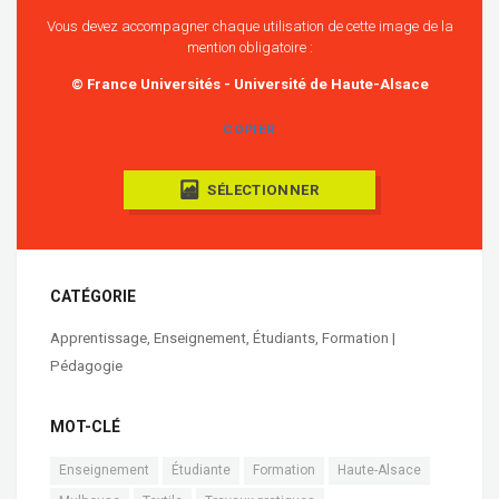
Vous devez accompagner chaque utilisation de cette image de la
mention obligatoire :
© France Universités - Université de Haute-Alsace
COPIER
SÉLECTIONNER
CATÉGORIE
Apprentissage
,
Enseignement
,
Étudiants
,
Formation |
Pédagogie
MOT-CLÉ
Enseignement
Étudiante
Formation
Haute-Alsace