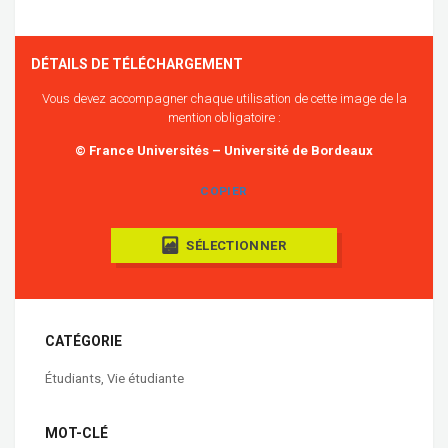
DÉTAILS DE TÉLÉCHARGEMENT
Vous devez accompagner chaque utilisation de cette image de la
mention obligatoire :
© France Universités – Université de Bordeaux
COPIER
SÉLECTIONNER
CATÉGORIE
Étudiants
,
Vie étudiante
MOT-CLÉ