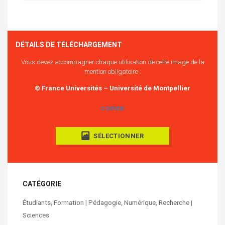
DÉTAILS DE TÉLÉCHARGEMENT
Vous devez accompagner chaque utilisation de cette image de la
mention obligatoire :
© France Universités – Université de Montpellier
COPIER
SÉLECTIONNER
CATÉGORIE
Étudiants
,
Formation | Pédagogie
,
Numérique
,
Recherche |
Sciences