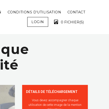
N
CONDITIONS D’UTILISATION
CONTACT
LOGIN
0 FICHIER(S)
ique
VOTRE PANIER EST VIDE !
ité
DÉTAILS DE TÉLÉCHARGEMENT
Vous devez accompagner chaque
utilisation de cette image de la mention