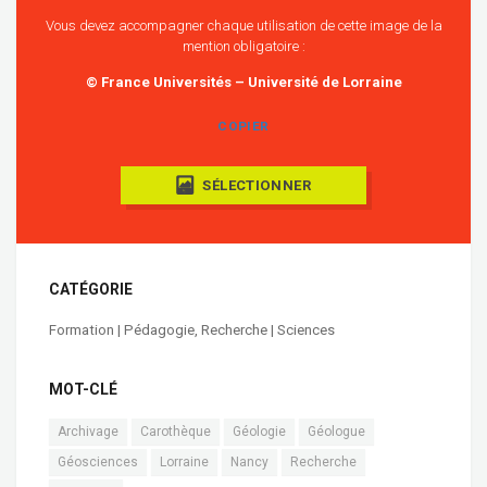
Vous devez accompagner chaque utilisation de cette image de la
mention obligatoire :
© France Universités – Université de Lorraine
COPIER
SÉLECTIONNER
CATÉGORIE
Formation | Pédagogie
,
Recherche | Sciences
MOT-CLÉ
Archivage
Carothèque
Géologie
Géologue
Géosciences
Lorraine
Nancy
Recherche