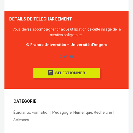
DÉTAILS DE TÉLÉCHARGEMENT
Vous devez accompagner chaque utilisation de cette image de la
mention obligatoire :
© France Universités – Université d'Angers
COPIER
SÉLECTIONNER
CATÉGORIE
Étudiants
,
Formation | Pédagogie
,
Numérique
,
Recherche |
Sciences