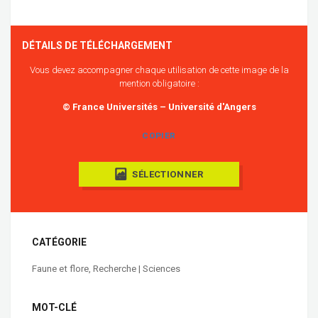
DÉTAILS DE TÉLÉCHARGEMENT
Vous devez accompagner chaque utilisation de cette image de la
mention obligatoire :
© France Universités – Université d'Angers
COPIER
SÉLECTIONNER
CATÉGORIE
Faune et flore
,
Recherche | Sciences
MOT-CLÉ