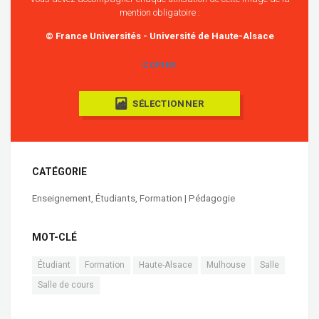
mention obligatoire :
© France Universités - Université de Haute-Alsace
COPIER
SÉLECTIONNER
CATÉGORIE
Enseignement
,
Étudiants
,
Formation | Pédagogie
MOT-CLÉ
Étudiant
Formation
Haute-Alsace
Mulhouse
Salle
Salle de cours