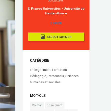
obligatoire :
© France Universités - Université de
Haute-Alsace
COPIER
SÉLECTIONNER
CATÉGORIE
Enseignement
,
Formation |
Pédagogie
,
Personnels
,
Sciences
humaines et sociales
MOT-CLÉ
Colmar
Enseignant