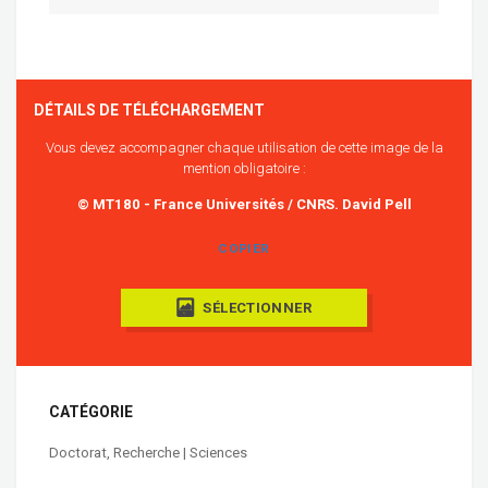
DÉTAILS DE TÉLÉCHARGEMENT
Vous devez accompagner chaque utilisation de cette image de la
mention obligatoire :
© MT180 - France Universités / CNRS. David Pell
COPIER
SÉLECTIONNER
CATÉGORIE
Doctorat
,
Recherche | Sciences