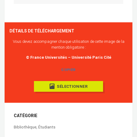
DÉTAILS DE TÉLÉCHARGEMENT
Vous devez accompagner chaque utilisation de cette image de la
mention obligatoire :
© France Universités – Université Paris Cité
COPIER
SÉLECTIONNER
CATÉGORIE
Bibliothèque
,
Étudiants