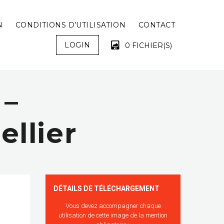
N
CONDITIONS D’UTILISATION
CONTACT
LOGIN
0 FICHIER(S)
 –
VOTRE PANIER EST VIDE !
ellier
DÉTAILS DE TÉLÉCHARGEMENT
Vous devez accompagner chaque
utilisation de cette image de la mention