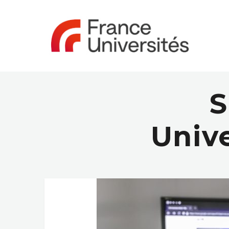
S
Unive