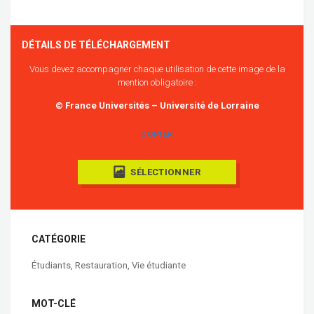
DÉTAILS DE TÉLÉCHARGEMENT
Vous devez accompagner chaque utilisation de cette image de la
mention obligatoire :
© France Universités – Université de Lorraine
COPIER
SÉLECTIONNER
CATÉGORIE
Étudiants
,
Restauration
,
Vie étudiante
MOT-CLÉ