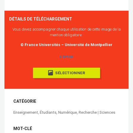
DÉTAILS DE TÉLÉCHARGEMENT
Vous devez accompagner chaque utilisation de cette image de la
mention obligatoire :
© France Universités – Université de Montpellier
COPIER
SÉLECTIONNER
CATÉGORIE
Enseignement
,
Étudiants
,
Numérique
,
Recherche | Sciences
MOT-CLÉ