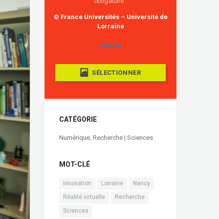
obligatoire :
© France Universités – Université de
Lorraine
COPIER
SÉLECTIONNER
CATÉGORIE
Numérique
,
Recherche | Sciences
MOT-CLÉ
Innovation
Lorraine
Nancy
Réalité virtuelle
Recherche
Sciences