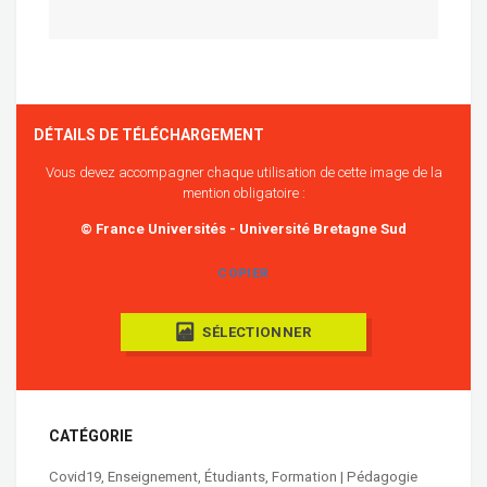
DÉTAILS DE TÉLÉCHARGEMENT
Vous devez accompagner chaque utilisation de cette image de la
mention obligatoire :
© France Universités - Université Bretagne Sud
COPIER
SÉLECTIONNER
CATÉGORIE
Covid19
,
Enseignement
,
Étudiants
,
Formation | Pédagogie