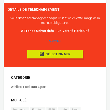
DÉTAILS DE TÉLÉCHARGEMENT
Vous devez accompagner chaque utilisation de cette image de la
mention obligatoire :
© France Universités – Université Paris Cité
COPIER
SÉLECTIONNER
CATÉGORIE
Athlète
,
Étudiants
,
Sport
MOT-CLÉ
Descartes
Étudiant
FFSU
Judo
Sport