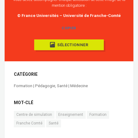
mention obligatoire :
© France Universités – Université de Franche-Comté
COPIER
SÉLECTIONNER
CATÉGORIE
Formation | Pédagogie
,
Santé | Médecine
MOT-CLÉ
Centre de simulation
Enseignement
Formation
Franche Comté
Santé