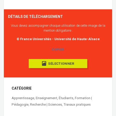
DÉTAILS DE TÉLÉCHARGEMENT
Vous devez accompagner chaque utilisation de cette image de la
mention obligatoire :
© France Universités - Université de Haute-Alsace
COPIER
SÉLECTIONNER
CATÉGORIE
Apprentissage
,
Enseignement
,
Étudiants
,
Formation |
Pédagogie
,
Recherche | Sciences
,
Travaux pratiques