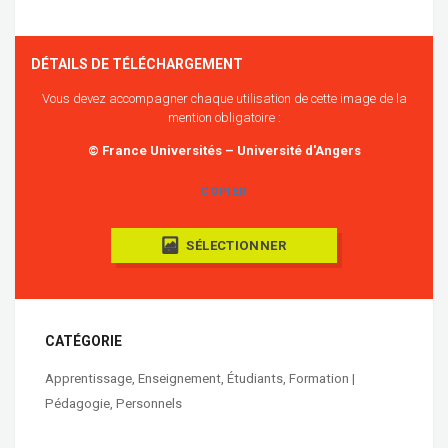
DÉTAILS DE TÉLÉCHARGEMENT
Vous devez accompagner chaque utilisation de cette image de la
mention obligatoire :
© France Universités – Université d'Angers
COPIER
SÉLECTIONNER
CATÉGORIE
Apprentissage
,
Enseignement
,
Étudiants
,
Formation |
Pédagogie
,
Personnels