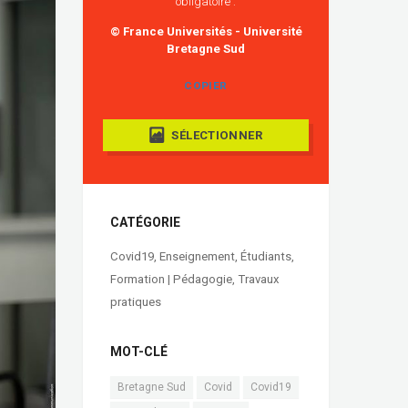
obligatoire :
© France Universités - Université
Bretagne Sud
COPIER
SÉLECTIONNER
CATÉGORIE
Covid19
,
Enseignement
,
Étudiants
,
Formation | Pédagogie
,
Travaux
pratiques
MOT-CLÉ
Bretagne Sud
Covid
Covid19