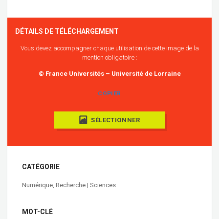
DÉTAILS DE TÉLÉCHARGEMENT
Vous devez accompagner chaque utilisation de cette image de la
mention obligatoire :
© France Universités – Université de Lorraine
COPIER
SÉLECTIONNER
CATÉGORIE
Numérique
,
Recherche | Sciences
MOT-CLÉ