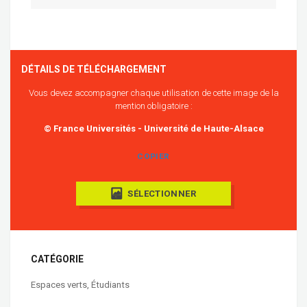
DÉTAILS DE TÉLÉCHARGEMENT
Vous devez accompagner chaque utilisation de cette image de la
mention obligatoire :
© France Universités - Université de Haute-Alsace
COPIER
SÉLECTIONNER
CATÉGORIE
Espaces verts
,
Étudiants