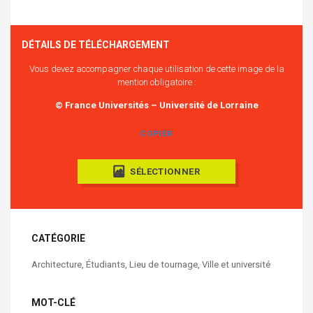
DÉTAILS DE TÉLÉCHARGEMENT
Vous devez accompagner chaque utilisation de cette image de la
mention obligatoire :
© France Universités – Université de Lorraine
COPIER
SÉLECTIONNER
CATÉGORIE
Architecture
,
Étudiants
,
Lieu de tournage
,
Ville et université
MOT-CLÉ