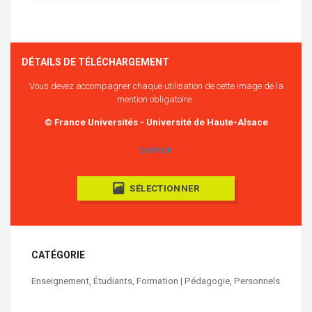
DÉTAILS DE TÉLÉCHARGEMENT
Vous devez accompagner chaque utilisation de cette image de la
mention obligatoire :
© France Universités - Université de Haute-Alsace
COPIER
SÉLECTIONNER
CATÉGORIE
Enseignement
,
Étudiants
,
Formation | Pédagogie
,
Personnels