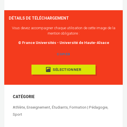
DÉTAILS DE TÉLÉCHARGEMENT
Vous devez accompagner chaque utilisation de cette image de la
mention obligatoire :
© France Universités - Université de Haute-Alsace
COPIER
SÉLECTIONNER
CATÉGORIE
Athlète
,
Enseignement
,
Étudiants
,
Formation | Pédagogie
,
Sport