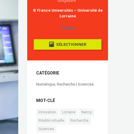
obligatoire :
© France Universités – Université de
Lorraine
COPIER
SÉLECTIONNER
CATÉGORIE
Numérique
,
Recherche | Sciences
MOT-CLÉ
Innovation
Lorraine
Nancy
Réalité virtuelle
Recherche
Sciences