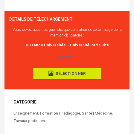
DÉTAILS DE TÉLÉCHARGEMENT
Vous devez accompagner chaque utilisation de cette image de la
mention obligatoire :
© France Universités – Université Paris Cité
COPIER
SÉLECTIONNER
CATÉGORIE
Enseignement
,
Formation | Pédagogie
,
Santé | Médecine
,
Travaux pratiques