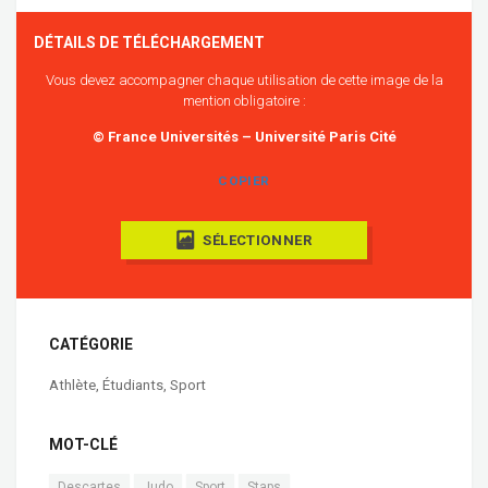
DÉTAILS DE TÉLÉCHARGEMENT
Vous devez accompagner chaque utilisation de cette image de la
mention obligatoire :
© France Universités – Université Paris Cité
COPIER
SÉLECTIONNER
CATÉGORIE
Athlète
,
Étudiants
,
Sport
MOT-CLÉ
Descartes
Judo
Sport
Staps