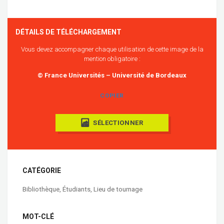
DÉTAILS DE TÉLÉCHARGEMENT
Vous devez accompagner chaque utilisation de cette image de la
mention obligatoire :
© France Universités – Université de Bordeaux
COPIER
SÉLECTIONNER
CATÉGORIE
Bibliothèque
,
Étudiants
,
Lieu de tournage
MOT-CLÉ