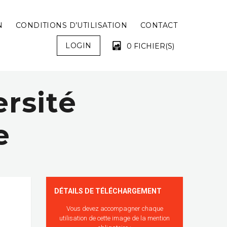
N
CONDITIONS D’UTILISATION
CONTACT
LOGIN
0 FICHIER(S)
ersité
VOTRE PANIER EST VIDE !
e
DÉTAILS DE TÉLÉCHARGEMENT
Vous devez accompagner chaque
utilisation de cette image de la mention