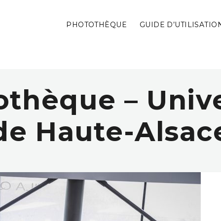
PHOTOTHÈQUE
GUIDE D’UTILISATIO
othèque – Univ
de Haute-Alsac