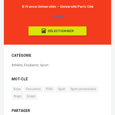
© France Universités – Université Paris Cité
COPIER
SÉLECTIONNER
CATÉGORIE
Athlète
,
Étudiants
,
Sport
MOT-CLÉ
Boxe
Descartes
FFSU
Sport
Sport universitaire
Staps
Suaps
PARTAGER