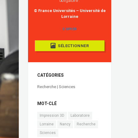
obligatoire :
© France Universités – Université de
Lorraine
COPIER
SÉLECTIONNER
CATÉGORIES
Recherche | Sciences
MOT-CLÉ
Impression 3D
Laboratoire
Lorraine
Nancy
Recherche
Sciences