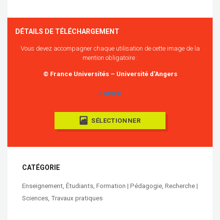
DÉTAILS DE TÉLÉCHARGEMENT
Vous devez accompagner chaque utilisation de cette image de la
mention obligatoire :
© France Universités – Université d'Angers
COPIER
SÉLECTIONNER
CATÉGORIE
Enseignement
,
Étudiants
,
Formation | Pédagogie
,
Recherche |
Sciences
,
Travaux pratiques