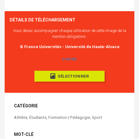
DÉTAILS DE TÉLÉCHARGEMENT
Vous devez accompagner chaque utilisation de cette image de la
mention obligatoire :
© France Universités - Université de Haute-Alsace
COPIER
SÉLECTIONNER
CATÉGORIE
Athlète
,
Étudiants
,
Formation | Pédagogie
,
Sport
MOT-CLÉ