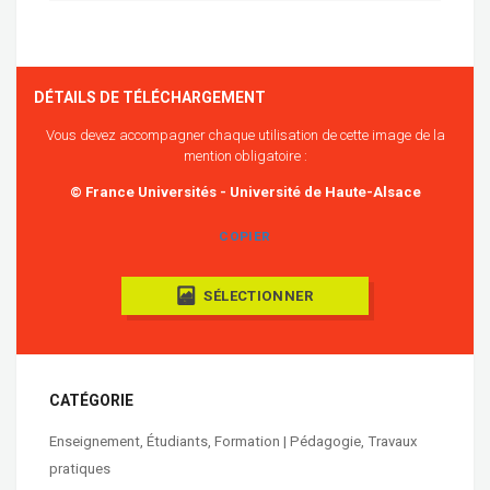
DÉTAILS DE TÉLÉCHARGEMENT
Vous devez accompagner chaque utilisation de cette image de la
mention obligatoire :
© France Universités - Université de Haute-Alsace
COPIER
SÉLECTIONNER
CATÉGORIE
Enseignement
,
Étudiants
,
Formation | Pédagogie
,
Travaux
pratiques