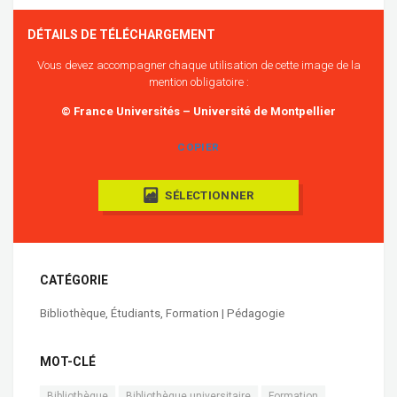
DÉTAILS DE TÉLÉCHARGEMENT
Vous devez accompagner chaque utilisation de cette image de la
mention obligatoire :
© France Universités – Université de Montpellier
COPIER
SÉLECTIONNER
CATÉGORIE
Bibliothèque
,
Étudiants
,
Formation | Pédagogie
MOT-CLÉ
Bibliothèque
Bibliothèque universitaire
Formation