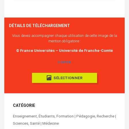
DÉTAILS DE TÉLÉCHARGEMENT
Vous devez accompagner chaque utilisation de cette image de la
mention obligatoire :
© France Universités – Université de Franche-Comté
COPIER
SÉLECTIONNER
CATÉGORIE
Enseignement
,
Étudiants
,
Formation | Pédagogie
,
Recherche |
Sciences
,
Santé | Médecine