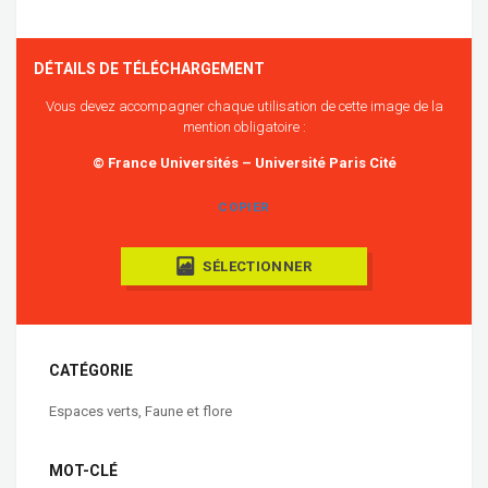
DÉTAILS DE TÉLÉCHARGEMENT
Vous devez accompagner chaque utilisation de cette image de la
mention obligatoire :
© France Universités – Université Paris Cité
COPIER
SÉLECTIONNER
CATÉGORIE
Espaces verts
,
Faune et flore
MOT-CLÉ